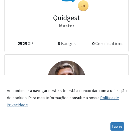
Quidgest
Master
2525
XP
8
Badges
0
Certifications
Ao continuar a navegar neste site está a concordar com a utilização
de cookies. Para mais informações consulte a nossa
Política de
Marc Demo
Privacidade
.
Master
I agree
2500
XP
5
Badges
0
Certifications