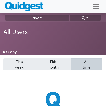
Nav
All Users
Rank by :
This
This
All
week
month
time